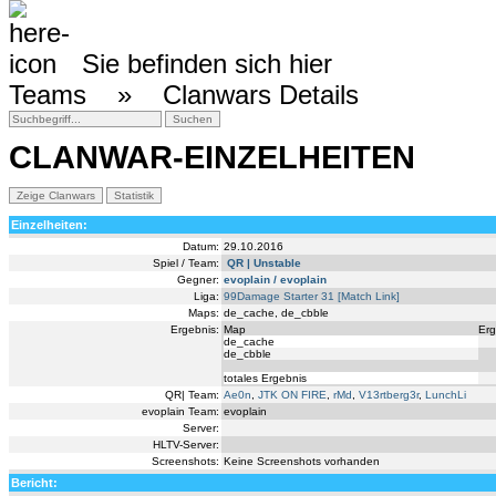
Sie befinden sich hier
Teams »
Clanwars Details
CLANWAR-EINZELHEITEN
Einzelheiten:
Datum:
29.10.2016
Spiel / Team:
QR | Unstable
Gegner:
evoplain / evoplain
Liga:
99Damage Starter 31
[Match Link]
Maps:
de_cache, de_cbble
Ergebnis:
Map
Erg
de_cache
de_cbble
totales Ergebnis
QR| Team:
Ae0n
,
JTK ON FIRE
,
rMd
,
V13rtberg3r
,
LunchLi
evoplain Team:
evoplain
Server:
HLTV-Server:
Screenshots:
Keine Screenshots vorhanden
Bericht: