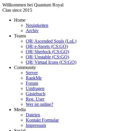
Willkommen bei
Quantum Royal
Clan since
2015
Home
Neuigkeiten
Archiv
Teams
QR| Ascended Souls (LoL)
QR| e-Sports (CS:GO)
QR| Sherlock (CS:GO)
QR| Unstable (CS:GO)
QR| Virtual Icons (CS:GO)
Community
Server
RankMe
Forum
Umfragen
Gästebuch
Reg. User
Wer ist online?
Media
Dateien
Kontakt Formular
Impressum
Social