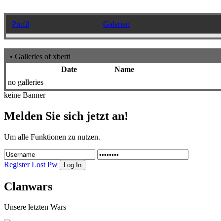
Profil
Galerien
• Galleries of xberti
Date
Name
no galleries
keine Banner
Melden Sie sich jetzt an!
Um alle Funktionen zu nutzen.
Register
Lost Pw
Clanwars
Unsere letzten Wars