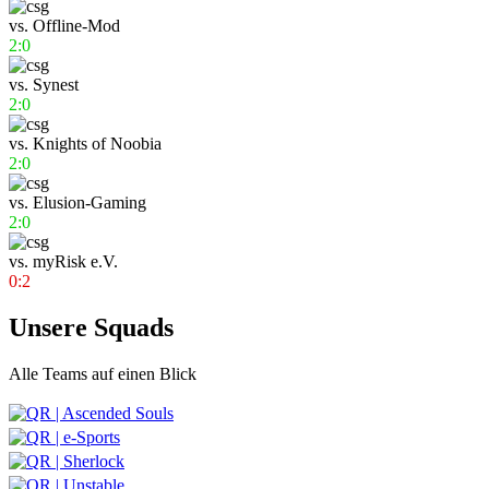
vs.
Offline-Mod
2:0
vs.
Synest
2:0
vs.
Knights of Noobia
2:0
vs.
Elusion-Gaming
2:0
vs.
myRisk e.V.
0:2
Unsere Squads
Alle Teams auf einen Blick