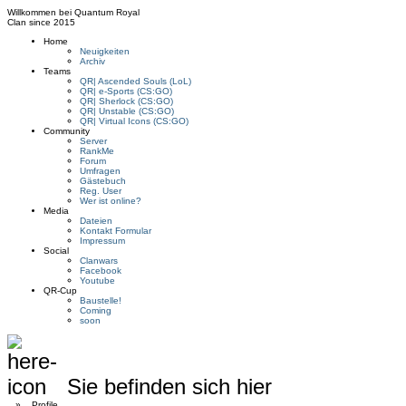
Willkommen bei
Quantum Royal
Clan since
2015
Home
Neuigkeiten
Archiv
Teams
QR| Ascended Souls (LoL)
QR| e-Sports (CS:GO)
QR| Sherlock (CS:GO)
QR| Unstable (CS:GO)
QR| Virtual Icons (CS:GO)
Community
Server
RankMe
Forum
Umfragen
Gästebuch
Reg. User
Wer ist online?
Media
Dateien
Kontakt Formular
Impressum
Social
Clanwars
Facebook
Youtube
QR-Cup
Baustelle!
Coming
soon
Sie befinden sich hier
»
Profile