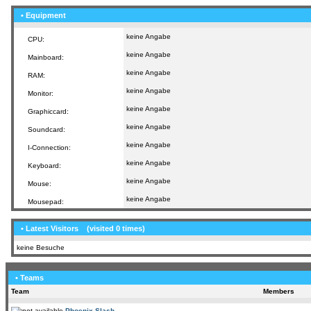
• Equipment
keine Angabe
CPU:
keine Angabe
Mainboard:
keine Angabe
RAM:
keine Angabe
Monitor:
keine Angabe
Graphiccard:
keine Angabe
Soundcard:
keine Angabe
I-Connection:
keine Angabe
Keyboard:
keine Angabe
Mouse:
keine Angabe
Mousepad:
• Latest Visitors
(visited 0 times)
keine Besuche
• Teams
Team
Members
Phoenix Slash