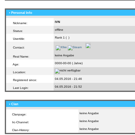
• Personal Info
IVN
Nickname:
offline
Status:
Rank 1 (
)
Usertitle:
Contact:
keine Angabe
Real Name:
0000-00-00 ( Jahre)
Age:
Location:
04.05.2016 - 21:46
Registered since:
04.05.2016 - 21:52
Last Login:
• Clan
keine Angabe
Clanpage:
keine Angabe
Irc-Channel:
keine Angabe
Clan-History: