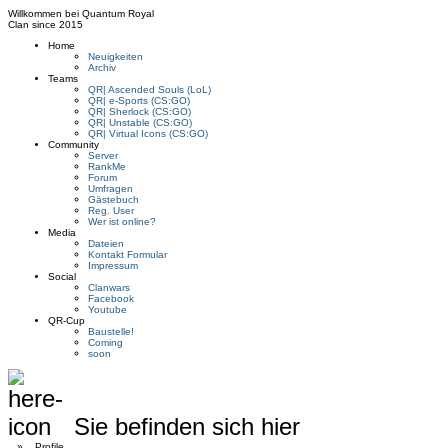
Willkommen bei
Quantum Royal
Clan since
2015
Home
Neuigkeiten
Archiv
Teams
QR| Ascended Souls (LoL)
QR| e-Sports (CS:GO)
QR| Sherlock (CS:GO)
QR| Unstable (CS:GO)
QR| Virtual Icons (CS:GO)
Community
Server
RankMe
Forum
Umfragen
Gästebuch
Reg. User
Wer ist online?
Media
Dateien
Kontakt Formular
Impressum
Social
Clanwars
Facebook
Youtube
QR-Cup
Baustelle!
Coming
soon
Sie befinden sich hier
»
Profile