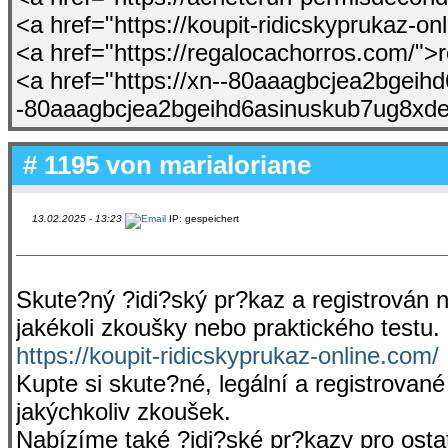
<a href="https://koupit-ridicskyprukaz-o
<a href="https://regalocachorros.com/">
<a href="https://xn--80aaagbcjea2bgei
-80aaagbcjea2bgeihd6asinuskub7ug8xd
# 1195 von
marialoriane
13.02.2025 - 13:23
IP: gespeichert
Skute?ný ?idi?ský pr?kaz a registrován 
jakékoli zkoušky nebo praktického testu.
https://koupit-ridicskyprukaz-online.com/
Kupte si skute?né, legální a registrovan
jakýchkoliv zkoušek.
Nabízíme také ?idi?ské pr?kazy pro ost