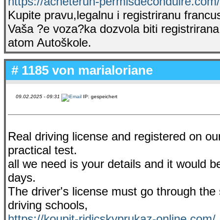
https://acheterun-permisdeconduire.com/
Kupite pravu,legalnu i registriranu franc
Vaša ?e voza?ka dozvola biti registrirana
atom Autoškole.
# 1185 von
marialoriane
09.02.2025 - 09:31
IP: gespeichert
Real driving license and registered on ou
practical test.
all we need is your details and it would b
days.
The driver's license must go through the
driving schools,
https://koupit-ridicskyprukaz-online.com/