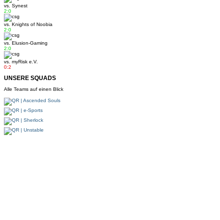
vs.
Synest
2:0
vs.
Knights of Noobia
2:0
vs.
Elusion-Gaming
2:0
vs.
myRisk e.V.
0:2
UNSERE SQUADS
Alle Teams auf einen Blick