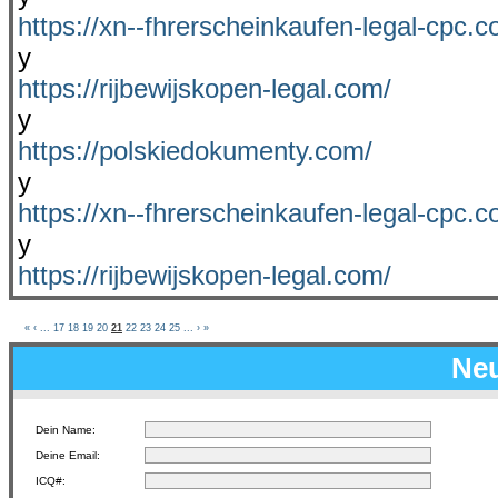
https://xn--fhrerscheinkaufen-legal-cpc.c
y
https://rijbewijskopen-legal.com/
y
https://polskiedokumenty.com/
y
https://xn--fhrerscheinkaufen-legal-cpc.c
y
https://rijbewijskopen-legal.com/
«
‹
...
17
18
19
20
21
22
23
24
25
...
›
»
Neu
Dein Name:
Deine Email:
ICQ#: