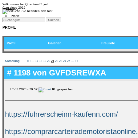
Willkommen bei
Quantum Royal
Clan since
2015
Home
Teams
Community
Media
Social
QR-Cup
Sie befinden sich hier
»
Profile
PROFIL
Profil
Galerien
Freunde
Sortierung:
«
‹
...
17
18
19
20
21
22
23
24
25
...
›
»
# 1198 von
GVFDSREWXA
13.02.2025 - 18:59
IP: gespeichert
https://fuhrerscheinn-kaufenn.com/
https://comprarcarteirademotoristaonline