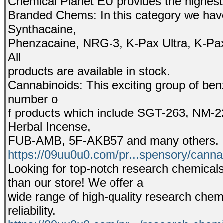
Chemical Planet EU provides the highest
Branded Chems: In this category we have
Synthacaine,
Phenzacaine, NRG-3, K-Pax Ultra, K-Pax,
All
products are available in stock.
Cannabinoids: This exciting group of ben
number o
f products which include SGT-263, 
Herbal Incense,
FUB-AMB, 5F-AKB57 and many others.
https://09uu0u0.com/pr...spensory/cannab
Looking for top-notch research chemicals 
than our store! We offer a
wide range of high-quality research chemi
reliability.