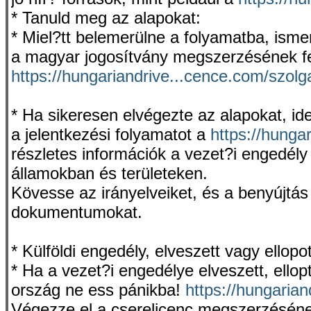
* Tanuld meg az alapokat:
* Miel?tt belemerülne a folyamatba, ism
a magyar jogosítvány megszerzésének fel
https://hungariandrive...cence.com/szolg
* Ha sikeresen elvégezte az alapokat, id
a jelentkezési folyamatot a
https://hunga
részletes információk a vezet?i engedél
államokban és területeken.
Kövesse az irányelveiket, és a benyújtás
dokumentumokat.
* Külföldi engedély, elveszett vagy ellopo
* Ha a vezet?i engedélye elveszett, ellopt
ország ne ess pánikba!
https://hungarian
Végezze el a cserelicenc megszerzésének 