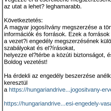
az utat a lehet? leghamarabb.
Következtetés:
A magyar jogosítvány megszerzése a törv
információk és források. Ezek a források
a vezet?i engedély megszerzésének külön
szabályokat és el?írásokat,
helyezze el?térbe a közúti biztonságot, 
Boldog vezetést!
Ha érdekli az engedély beszerzése anél
keresztül
a
https://hungariandrive...jogositvany-e
https://hungariandrive...esi-engedely-vas