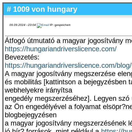
# 1009 von
hungary
09.09.2024 - 23:04
IP: gespeichert
Átfogó útmutató a magyar jogosítvány 
https://hungariandriverslicence.com/
Bevezetés:
https://hungariandriverslicence.com/blog/
A magyar jogosítvány megszerzése eleng
és mobilitás [kattintson a bejegyzésben t
webhelyekre irányítsa
engedély megszerzéséhez]. Legyen szó új 
az Ön engedélyével a folyamat elsöpr?ne
blogbejegyzésen
a magyar jogosítvány megszerzésének lé
jó hír? források, mint például a
https://hu