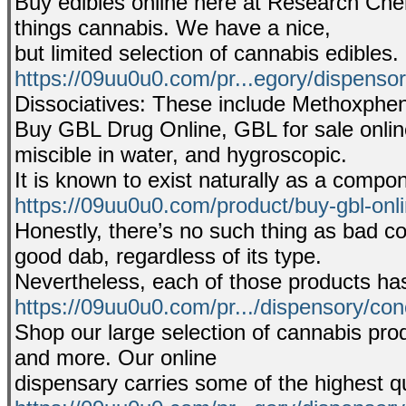
Buy edibles online here at Research Chem
things cannabis. We have a nice,
but limited selection of cannabis edibles.
https://09uu0u0.com/pr...egory/dispensor
Dissociatives: These include Methoxph
Buy GBL Drug Online, GBL for sale online,
miscible in water, and hygroscopic.
It is known to exist naturally as a compo
https://09uu0u0.com/product/buy-gbl-onli
Honestly, there’s no such thing as bad c
good dab, regardless of its type.
Nevertheless, each of those products has
https://09uu0u0.com/pr.../dispensory/con
Shop our large selection of cannabis prod
and more. Our online
dispensary carries some of the highest q