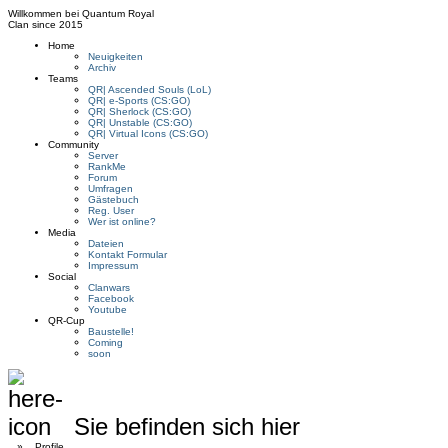
Willkommen bei
Quantum Royal
Clan since
2015
Home
Neuigkeiten
Archiv
Teams
QR| Ascended Souls (LoL)
QR| e-Sports (CS:GO)
QR| Sherlock (CS:GO)
QR| Unstable (CS:GO)
QR| Virtual Icons (CS:GO)
Community
Server
RankMe
Forum
Umfragen
Gästebuch
Reg. User
Wer ist online?
Media
Dateien
Kontakt Formular
Impressum
Social
Clanwars
Facebook
Youtube
QR-Cup
Baustelle!
Coming
soon
Sie befinden sich hier
»
Profile