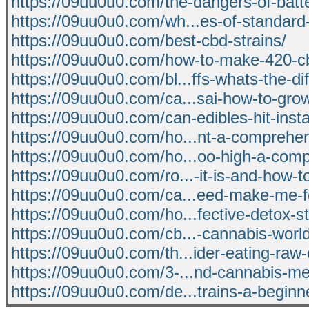
https://09uu0u0.com/the-dangers-of-batte
https://09uu0u0.com/wh...es-of-standard-
https://09uu0u0.com/best-cbd-strains/
https://09uu0u0.com/how-to-make-420-c
https://09uu0u0.com/bl...ffs-whats-the-di
https://09uu0u0.com/ca...sai-how-to-gro
https://09uu0u0.com/can-edibles-hit-insta
https://09uu0u0.com/ho...nt-a-comprehen
https://09uu0u0.com/ho...oo-high-a-comp
https://09uu0u0.com/ro...-it-is-and-how-to
https://09uu0u0.com/ca...eed-make-me-f
https://09uu0u0.com/ho...fective-detox-st
https://09uu0u0.com/cb...-cannabis-worl
https://09uu0u0.com/th...ider-eating-raw
https://09uu0u0.com/3-...nd-cannabis-m
https://09uu0u0.com/de...trains-a-beginn