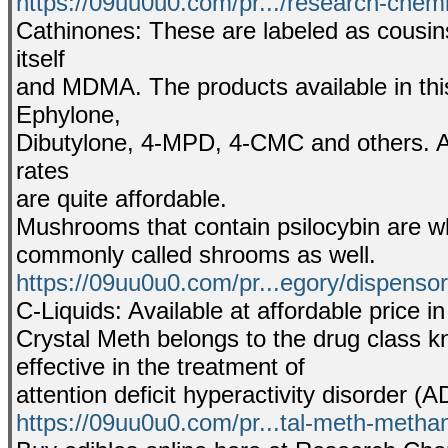
https://09uu0u0.com/pr.../research-chem
Cathinones: These are labeled as cousi
itself
and MDMA. The products available in th
Ephylone,
Dibutylone, 4-MPD, 4-CMC and others. Al
rates
are quite affordable.
Mushrooms that contain psilocybin are 
commonly called shrooms as well.
https://09uu0u0.com/pr...egory/dispenso
C-Liquids: Available at affordable price in
Crystal Meth belongs to the drug class k
effective in the treatment of
attention deficit hyperactivity disorder (
https://09uu0u0.com/pr...tal-meth-meth