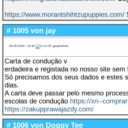
https://www.morantshihtzupuppies.com/
S
# 1005 von
jay
04.09.2024 - 16:30
IP: gespeichert
Carta de condução v
erdadeira e registada no nosso site sem 
Só precisamos dos seus dados e estes s
dias.
A carta deve passar pelo mesmo processo
escolas de condução
https://xn--compr
https://zakupprawajazdy.com/
# 1006 von
Doggy Tee