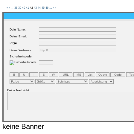
«
‹
...
38
39
40
41
42
43
44
45
46
...
›
»
Dein Name:
Deine Email:
ICQ#:
Deine Webseite:
Sicherheitscode
Deine Nachricht:
keine Banner