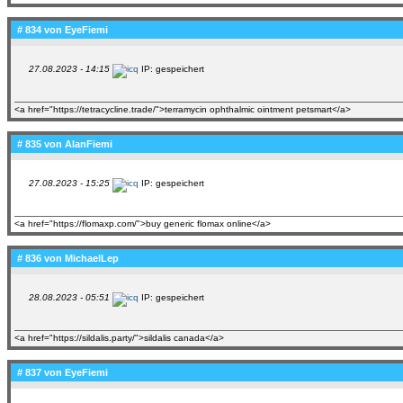
# 834 von
EyeFiemi
27.08.2023 - 14:15
IP: gespeichert
<a href="https://tetracycline.trade/">terramycin ophthalmic ointment petsmart</a>
# 835 von
AlanFiemi
27.08.2023 - 15:25
IP: gespeichert
<a href="https://flomaxp.com/">buy generic flomax online</a>
# 836 von
MichaelLep
28.08.2023 - 05:51
IP: gespeichert
<a href="https://sildalis.party/">sildalis canada</a>
# 837 von
EyeFiemi