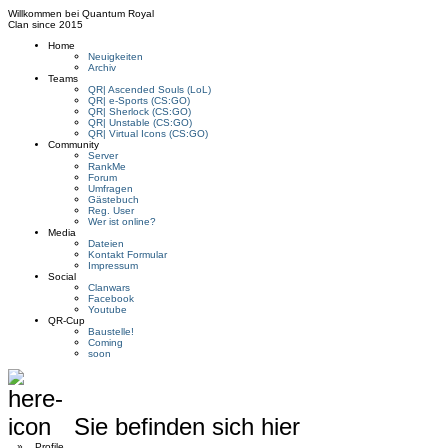
Willkommen bei
Quantum Royal
Clan since
2015
Home
Neuigkeiten
Archiv
Teams
QR| Ascended Souls (LoL)
QR| e-Sports (CS:GO)
QR| Sherlock (CS:GO)
QR| Unstable (CS:GO)
QR| Virtual Icons (CS:GO)
Community
Server
RankMe
Forum
Umfragen
Gästebuch
Reg. User
Wer ist online?
Media
Dateien
Kontakt Formular
Impressum
Social
Clanwars
Facebook
Youtube
QR-Cup
Baustelle!
Coming
soon
Sie befinden sich hier
»
Profile