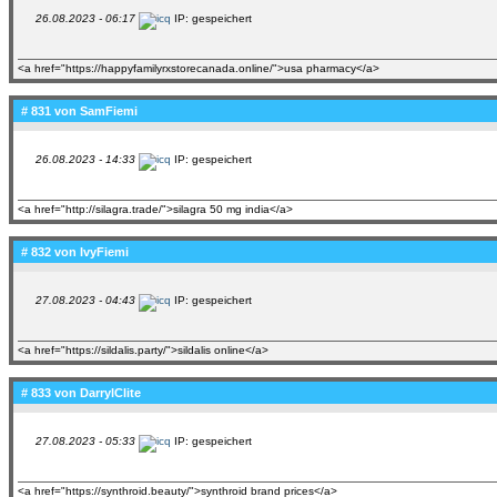
26.08.2023 - 06:17
IP: gespeichert
<a href="https://happyfamilyrxstorecanada.online/">usa pharmacy</a>
# 831 von
SamFiemi
26.08.2023 - 14:33
IP: gespeichert
<a href="http://silagra.trade/">silagra 50 mg india</a>
# 832 von
IvyFiemi
27.08.2023 - 04:43
IP: gespeichert
<a href="https://sildalis.party/">sildalis online</a>
# 833 von
DarrylClite
27.08.2023 - 05:33
IP: gespeichert
<a href="https://synthroid.beauty/">synthroid brand prices</a>