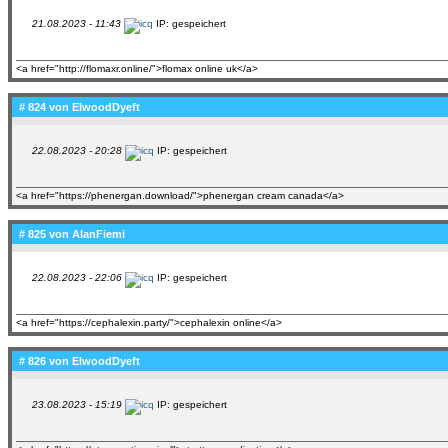
21.08.2023 - 11:43
IP: gespeichert
<a href="http://flomaxr.online/">flomax online uk</a>
# 824 von
ElwoodDyeft
22.08.2023 - 20:28
IP: gespeichert
<a href="https://phenergan.download/">phenergan cream canada</a>
# 825 von
AlanFiemi
22.08.2023 - 22:06
IP: gespeichert
<a href="https://cephalexin.party/">cephalexin online</a>
# 826 von
ElwoodDyeft
23.08.2023 - 15:19
IP: gespeichert