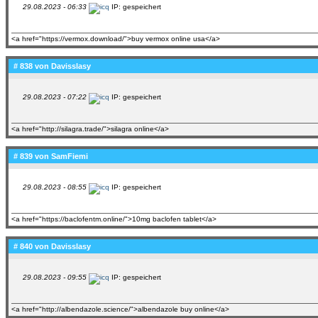
29.08.2023 - 06:33
IP: gespeichert
<a href="https://vermox.download/">buy vermox online usa</a>
# 838 von
Davisslasy
29.08.2023 - 07:22
IP: gespeichert
<a href="http://silagra.trade/">silagra online</a>
# 839 von
SamFiemi
29.08.2023 - 08:55
IP: gespeichert
<a href="https://baclofentm.online/">10mg baclofen tablet</a>
# 840 von
Davisslasy
29.08.2023 - 09:55
IP: gespeichert
<a href="http://albendazole.science/">albendazole buy online</a>