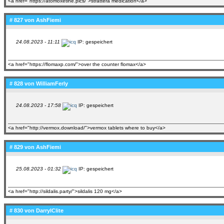
<a href="https://atomoxetine.pics/">strattera medication</a>
# 827 von
AshFiemi
24.08.2023 - 11:11
IP: gespeichert
<a href="https://flomaxp.com/">over the counter flomax</a>
# 828 von
WilliamFerly
24.08.2023 - 17:58
IP: gespeichert
<a href="http://vermox.download/">vermox tablets where to buy</a>
# 829 von
AshFiemi
25.08.2023 - 01:32
IP: gespeichert
<a href="http://sildalis.party/">sildalis 120 mg</a>
# 830 von
DarrylClite