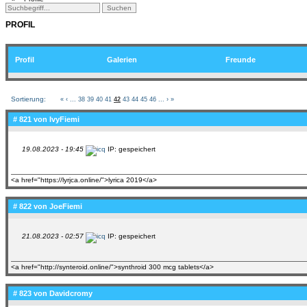
PROFIL
Profil
Galerien
Freunde
Sortierung:
«
‹
...
38
39
40
41
42
43
44
45
46
...
›
»
# 821 von
IvyFiemi
19.08.2023 - 19:45
IP: gespeichert
<a href="https://lyrjca.online/">lyrica 2019</a>
# 822 von
JoeFiemi
21.08.2023 - 02:57
IP: gespeichert
<a href="http://synteroid.online/">synthroid 300 mcg tablets</a>
# 823 von
Davidcromy