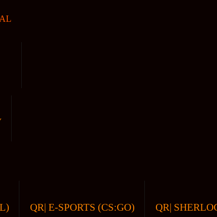
AL
V
L)
QR| E-SPORTS (CS:GO)
QR| SHERLOC