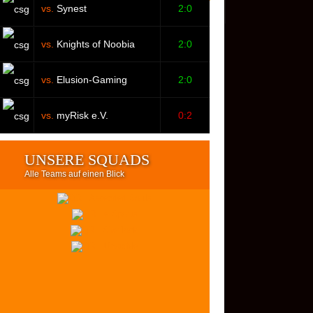
vs.
Synest
2:0
vs.
Knights of Noobia
2:0
vs.
Elusion-Gaming
2:0
vs.
myRisk e.V.
0:2
UNSERE SQUADS
Alle Teams auf einen Blick