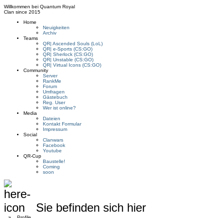
Willkommen bei
Quantum Royal
Clan since
2015
Home
Neuigkeiten
Archiv
Teams
QR| Ascended Souls (LoL)
QR| e-Sports (CS:GO)
QR| Sherlock (CS:GO)
QR| Unstable (CS:GO)
QR| Virtual Icons (CS:GO)
Community
Server
RankMe
Forum
Umfragen
Gästebuch
Reg. User
Wer ist online?
Media
Dateien
Kontakt Formular
Impressum
Social
Clanwars
Facebook
Youtube
QR-Cup
Baustelle!
Coming
soon
Sie befinden sich hier
»
Profile