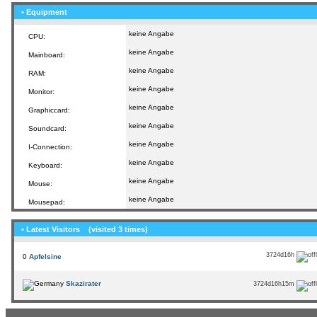
• Equipment
keine Angabe
CPU:
keine Angabe
Mainboard:
keine Angabe
RAM:
keine Angabe
Monitor:
keine Angabe
Graphiccard:
keine Angabe
Soundcard:
keine Angabe
I-Connection:
keine Angabe
Keyboard:
keine Angabe
Mouse:
keine Angabe
Mousepad:
• Latest Visitors
(visited 3 times)
3724d16h
0
Apfelsine
Skazirater
3724d16h15m