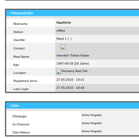
• Personal Info
OpaGicht
Nickname:
offline
Status:
Rank 1 (
)
Usertitle:
Contact:
männlich Tobias Kaiser
Real Name:
1997-08-28 (28 Jahre)
Age:
Bad Orb
Location:
27.05.2016 - 19:41
Registered since:
27.05.2016 - 19:44
Last Login:
• Clan
keine Angabe
Clanpage:
keine Angabe
Irc-Channel:
keine Angabe
Clan-History: