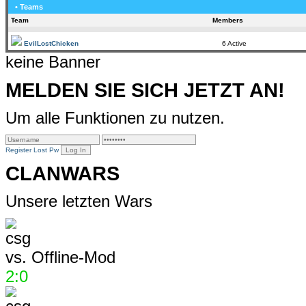
• Teams
Team
Members
EvilLostChicken
6 Active
keine Banner
MELDEN SIE SICH JETZT AN!
Um alle Funktionen zu nutzen.
Register
Lost Pw
CLANWARS
Unsere letzten Wars
vs.
Offline-Mod
2:0