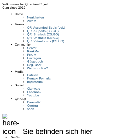
Willkommen bei
Quantum Royal
Clan since
2015
Home
Neuigkeiten
Archiv
Teams
QR| Ascended Souls (LoL)
QR| e-Sports (CS:GO)
QR| Sherlock (CS:GO)
QR| Unstable (CS:GO)
QR| Virtual Icons (CS:GO)
Community
Server
RankMe
Forum
Umfragen
Gästebuch
Reg. User
Wer ist online?
Media
Dateien
Kontakt Formular
Impressum
Social
Clanwars
Facebook
Youtube
QR-Cup
Baustelle!
Coming
soon
Sie befinden sich hier
»
Profile