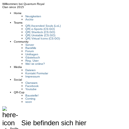
Willkommen bei
Quantum Royal
Clan since
2015
Home
Neuigkeiten
Archiv
Teams
QR| Ascended Souls (LoL)
QR| e-Sports (CS:GO)
QR| Sherlock (CS:GO)
QR| Unstable (CS:GO)
QR| Virtual Icons (CS:GO)
Community
Server
RankMe
Forum
Umfragen
Gästebuch
Reg. User
Wer ist online?
Media
Dateien
Kontakt Formular
Impressum
Social
Clanwars
Facebook
Youtube
QR-Cup
Baustelle!
Coming
soon
Sie befinden sich hier
»
Profile