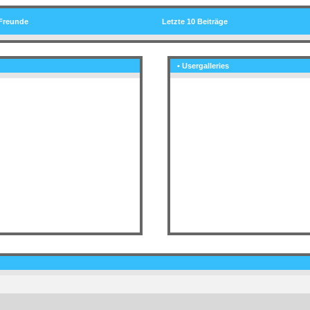
Freunde
Letzte 10 Beiträge
• Usergalleries