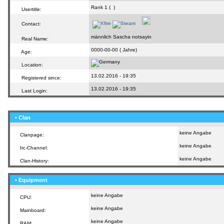
Rank 1 (
)
Usertitle:
Contact:
männlich Sascha notsayin
Real Name:
0000-00-00 ( Jahre)
Age:
Location:
13.02.2016 - 19:35
Registered since:
13.02.2016 - 19:35
Last Login:
• Clan
keine Angabe
Clanpage:
keine Angabe
Irc-Channel:
keine Angabe
Clan-History:
• Equipment
keine Angabe
CPU:
keine Angabe
Mainboard:
keine Angabe
RAM: