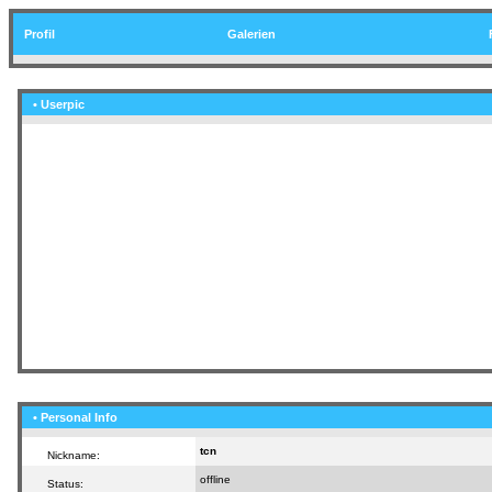
Profil
Galerien
• Userpic
• Personal Info
tcn
Nickname:
offline
Status: