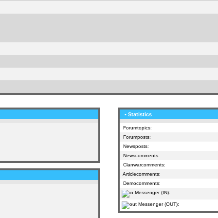
• Statistics
Forumtopics:
Forumposts:
Newsposts:
Newscomments:
Clanwarcomments:
Articlecomments:
Democomments:
Messenger (IN):
Messenger (OUT):