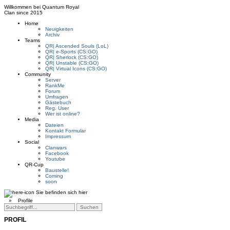
Willkommen bei
Quantum Royal
Clan since
2015
Home
Neuigkeiten
Archiv
Teams
QR| Ascended Souls (LoL)
QR| e-Sports (CS:GO)
QR| Sherlock (CS:GO)
QR| Unstable (CS:GO)
QR| Virtual Icons (CS:GO)
Community
Server
RankMe
Forum
Umfragen
Gästebuch
Reg. User
Wer ist online?
Media
Dateien
Kontakt Formular
Impressum
Social
Clanwars
Facebook
Youtube
QR-Cup
Baustelle!
Coming
soon
Sie befinden sich hier
»
Profile
PROFIL