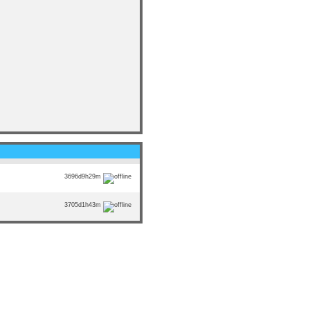
3696d9h29m
3705d1h43m