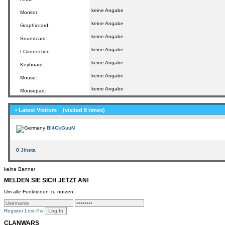
keine Angabe
Monitor:
keine Angabe
Graphiccard:
keine Angabe
Soundcard:
keine Angabe
I-Connection:
keine Angabe
Keyboard:
keine Angabe
Mouse:
keine Angabe
Mousepad:
• Latest Visitors
(visited 8 times)
Bl4CkGuuN
0
Jinsta
keine Banner
MELDEN SIE SICH JETZT AN!
Um alle Funktionen zu nutzen.
Register
Lost Pw
CLANWARS