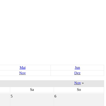
Mai
Jun
Nov
Dez
Nov
»
Sa
So
5
6