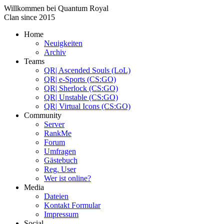
Willkommen bei
Quantum Royal
Clan since
2015
Home
Neuigkeiten
Archiv
Teams
QR| Ascended Souls (LoL)
QR| e-Sports (CS:GO)
QR| Sherlock (CS:GO)
QR| Unstable (CS:GO)
QR| Virtual Icons (CS:GO)
Community
Server
RankMe
Forum
Umfragen
Gästebuch
Reg. User
Wer ist online?
Media
Dateien
Kontakt Formular
Impressum
Social