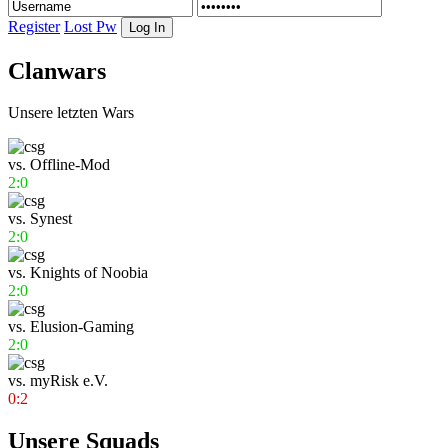
Register
Lost Pw
Clanwars
Unsere letzten Wars
vs.
Offline-Mod
2:0
vs.
Synest
2:0
vs.
Knights of Noobia
2:0
vs.
Elusion-Gaming
2:0
vs.
myRisk e.V.
0:2
Unsere Squads