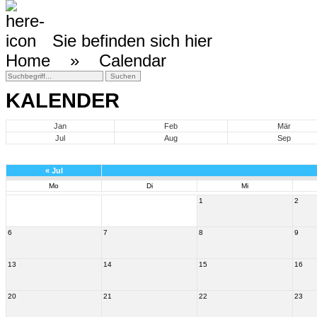
Sie befinden sich hier
Home »
Calendar
KALENDER
Jan
Feb
Mär
Jul
Aug
Sep
«
Jul
Mo
Di
Mi
1
2
6
7
8
9
13
14
15
16
20
21
22
23