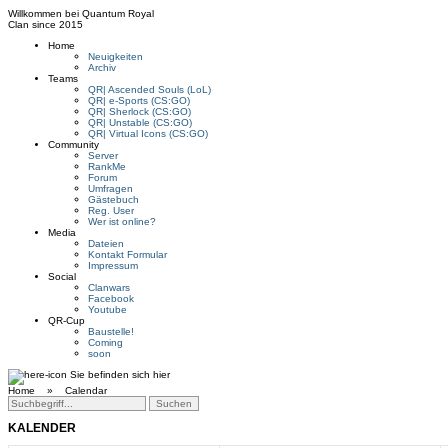
Willkommen bei
Quantum Royal
Clan since
2015
Home
Neuigkeiten
Archiv
Teams
QR| Ascended Souls (LoL)
QR| e-Sports (CS:GO)
QR| Sherlock (CS:GO)
QR| Unstable (CS:GO)
QR| Virtual Icons (CS:GO)
Community
Server
RankMe
Forum
Umfragen
Gästebuch
Reg. User
Wer ist online?
Media
Dateien
Kontakt Formular
Impressum
Social
Clanwars
Facebook
Youtube
QR-Cup
Baustelle!
Coming
soon
Sie befinden sich hier
Home »
Calendar
KALENDER