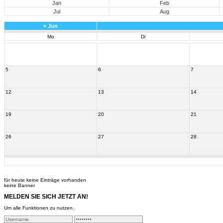
Jan
Feb
Jul
Aug
«
Jun
Mo
Di
5
6
7
12
13
14
19
20
21
26
27
28
für heute keine Einträge vorhanden
keine Banner
MELDEN SIE SICH JETZT AN!
Um alle Funktionen zu nutzen.