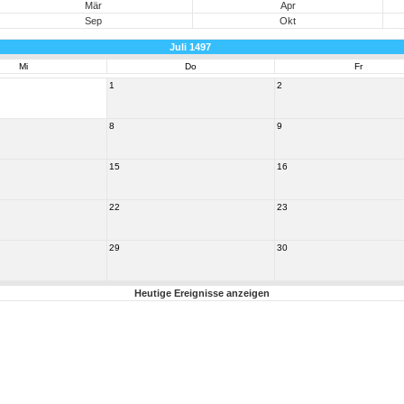
Mär
Apr
Sep
Okt
Juli 1497
Mi
Do
Fr
1
2
8
9
15
16
22
23
29
30
Heutige Ereignisse anzeigen