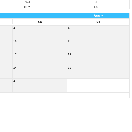
Mai
Jun
Nov
Dez
Aug
»
Sa
So
3
4
10
11
17
18
24
25
31