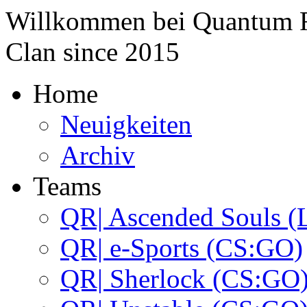
Willkommen bei
Quantum 
Clan since
2015
Home
Neuigkeiten
Archiv
Teams
QR| Ascended Souls (
QR| e-Sports (CS:GO)
QR| Sherlock (CS:GO