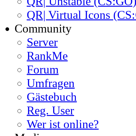
QR| Unstable (CS:GO
QR| Virtual Icons (CS
Community
Server
RankMe
Forum
Umfragen
Gästebuch
Reg. User
Wer ist online?