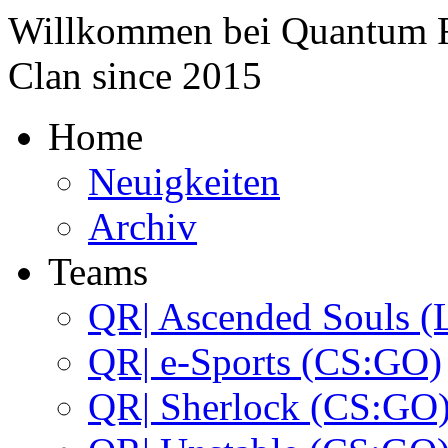
Willkommen bei
Quantum 
Clan since
2015
Home
Neuigkeiten
Archiv
Teams
QR| Ascended Souls (
QR| e-Sports (CS:GO)
QR| Sherlock (CS:GO