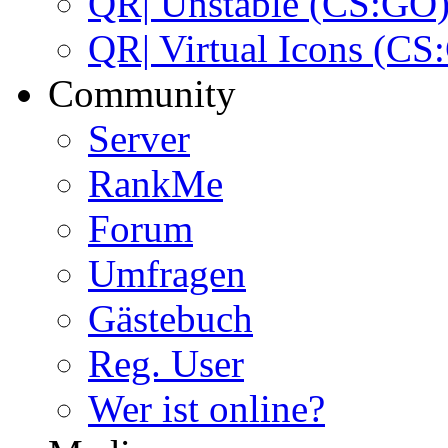
QR| Unstable (CS:GO
QR| Virtual Icons (CS
Community
Server
RankMe
Forum
Umfragen
Gästebuch
Reg. User
Wer ist online?