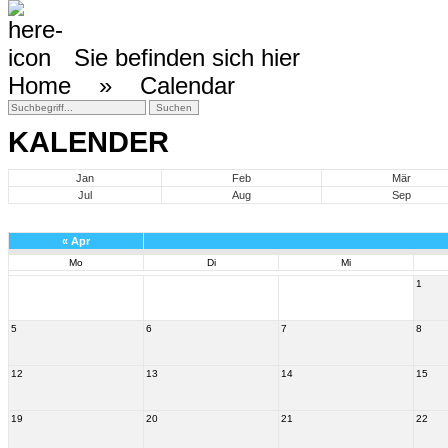
Sie befinden sich hier
Home »
Calendar
KALENDER
Jan
Feb
Mär
Jul
Aug
Sep
«
Apr
Mo
Di
Mi
1
5
6
7
8
12
13
14
15
19
20
21
22