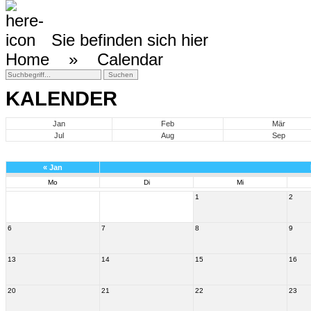
Sie befinden sich hier
Home »
Calendar
KALENDER
Jan
Feb
Mär
Jul
Aug
Sep
«
Jan
Mo
Di
Mi
1
2
6
7
8
9
13
14
15
16
20
21
22
23