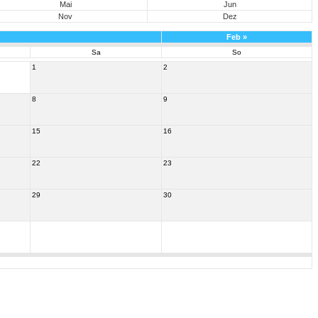
Mai
Jun
Nov
Dez
Feb
»
Sa
So
1
2
8
9
15
16
22
23
29
30