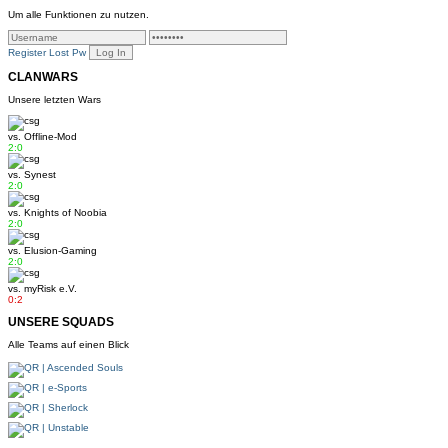
Um alle Funktionen zu nutzen.
Register
Lost Pw
CLANWARS
Unsere letzten Wars
vs.
Offline-Mod
2:0
vs.
Synest
2:0
vs.
Knights of Noobia
2:0
vs.
Elusion-Gaming
2:0
vs.
myRisk e.V.
0:2
UNSERE SQUADS
Alle Teams auf einen Blick