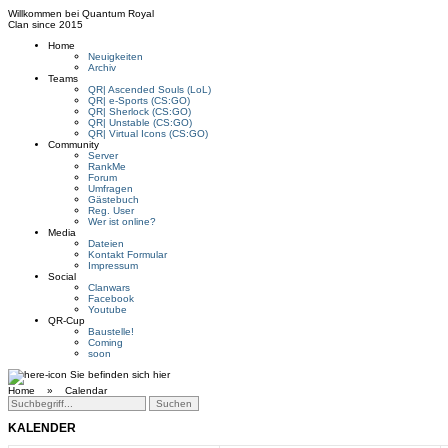
Willkommen bei
Quantum Royal
Clan since
2015
Home
Neuigkeiten
Archiv
Teams
QR| Ascended Souls (LoL)
QR| e-Sports (CS:GO)
QR| Sherlock (CS:GO)
QR| Unstable (CS:GO)
QR| Virtual Icons (CS:GO)
Community
Server
RankMe
Forum
Umfragen
Gästebuch
Reg. User
Wer ist online?
Media
Dateien
Kontakt Formular
Impressum
Social
Clanwars
Facebook
Youtube
QR-Cup
Baustelle!
Coming
soon
Sie befinden sich hier
Home »
Calendar
KALENDER