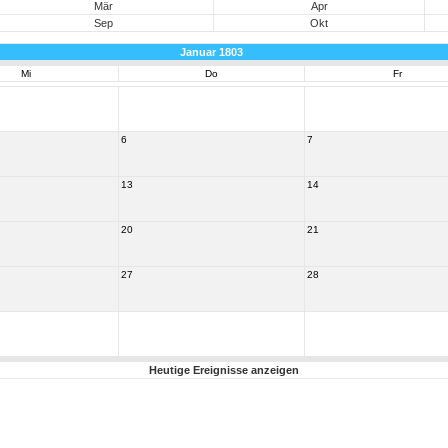
Mär
Apr
Sep
Okt
Januar 1803
Mi
Do
Fr
6
7
13
14
20
21
27
28
Heutige Ereignisse anzeigen