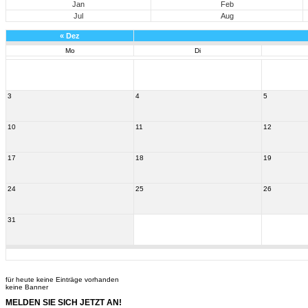
Jan
Feb
Jul
Aug
«
Dez
Mo
Di
3
4
5
10
11
12
17
18
19
24
25
26
31
für heute keine Einträge vorhanden
keine Banner
MELDEN SIE SICH JETZT AN!