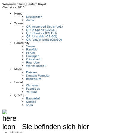
Willkommen bei
Quantum Royal
Clan since
2015
Home
Neuigkeiten
Archiv
Teams
QR| Ascended Souls (LoL)
QR| e-Sports (CS:GO)
QR| Sherlock (CS:GO)
QR| Unstable (CS:GO)
QR| Virtual Icons (CS:GO)
Community
Server
RankMe
Forum
Umfragen
Gästebuch
Reg. User
Wer ist online?
Media
Dateien
Kontakt Formular
Impressum
Social
Clanwars
Facebook
Youtube
QR-Cup
Baustelle!
Coming
soon
Sie befinden sich hier
»
Matches