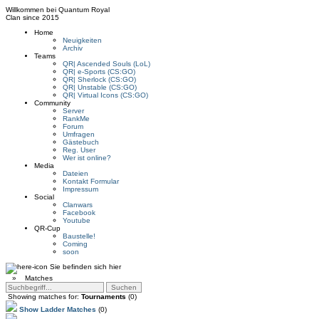
Willkommen bei
Quantum Royal
Clan since
2015
Home
Neuigkeiten
Archiv
Teams
QR| Ascended Souls (LoL)
QR| e-Sports (CS:GO)
QR| Sherlock (CS:GO)
QR| Unstable (CS:GO)
QR| Virtual Icons (CS:GO)
Community
Server
RankMe
Forum
Umfragen
Gästebuch
Reg. User
Wer ist online?
Media
Dateien
Kontakt Formular
Impressum
Social
Clanwars
Facebook
Youtube
QR-Cup
Baustelle!
Coming
soon
Sie befinden sich hier
»
Matches
Showing matches for:
Tournaments
(0)
Show Ladder Matches
(0)