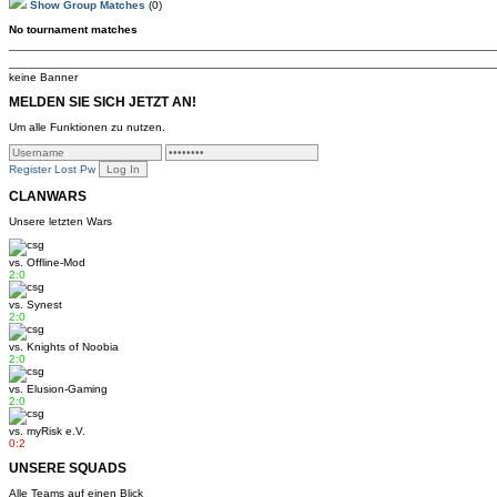
Show Group Matches
(0)
No tournament matches
keine Banner
MELDEN SIE SICH JETZT AN!
Um alle Funktionen zu nutzen.
Register
Lost Pw
CLANWARS
Unsere letzten Wars
vs.
Offline-Mod
2:0
vs.
Synest
2:0
vs.
Knights of Noobia
2:0
vs.
Elusion-Gaming
2:0
vs.
myRisk e.V.
0:2
UNSERE SQUADS
Alle Teams auf einen Blick