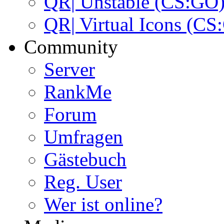
QR| Unstable (CS:GO
QR| Virtual Icons (CS
Community
Server
RankMe
Forum
Umfragen
Gästebuch
Reg. User
Wer ist online?