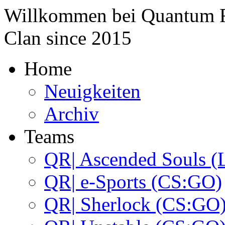
Willkommen bei
Quantum 
Clan since
2015
Home
Neuigkeiten
Archiv
Teams
QR| Ascended Souls (
QR| e-Sports (CS:GO)
QR| Sherlock (CS:GO