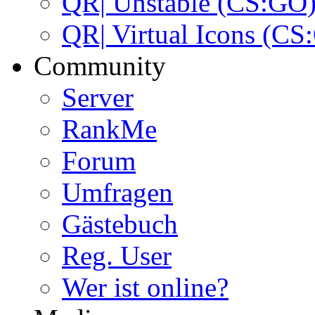
QR| Unstable (CS:GO
QR| Virtual Icons (CS
Community
Server
RankMe
Forum
Umfragen
Gästebuch
Reg. User
Wer ist online?