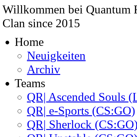
Willkommen bei
Quantum 
Clan since
2015
Home
Neuigkeiten
Archiv
Teams
QR| Ascended Souls (
QR| e-Sports (CS:GO)
QR| Sherlock (CS:GO