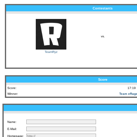
Contestants
vs.
TeamRyz
Score
Score:
17:19
Winner:
Team eRag
Name:
E-Mail:
Homepage: