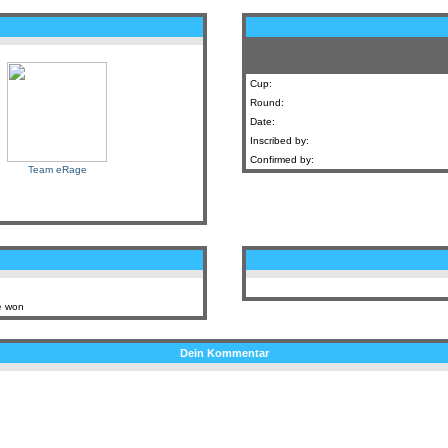
Cup:
Round:
Date:
Inscribed by:
Confirmed by:
Team eRage
e
won
Dein Kommentar