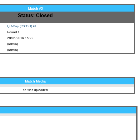
Match #3
Status: Closed
QR-Cup (CS:GO) #1
Round 1
28/05/2016 15:22
(admin)
(admin)
Match Media
- no files uploaded -