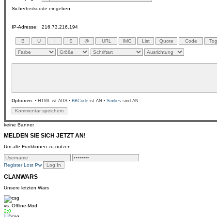
Sicherheitscode eingeben:
IP-Adresse:
216.73.216.194
Optionen:
• HTML ist AUS •
BBCode
ist AN •
Smilies
sind AN
keine Banner
MELDEN SIE SICH JETZT AN!
Um alle Funktionen zu nutzen.
Register
Lost Pw
CLANWARS
Unsere letzten Wars
vs.
Offline-Mod
2:0