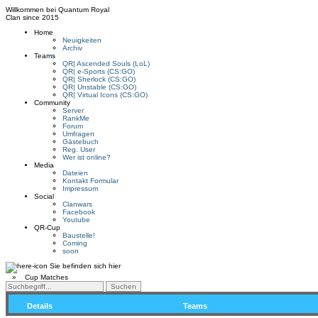
Willkommen bei
Quantum Royal
Clan since
2015
Home
Neuigkeiten
Archiv
Teams
QR| Ascended Souls (LoL)
QR| e-Sports (CS:GO)
QR| Sherlock (CS:GO)
QR| Unstable (CS:GO)
QR| Virtual Icons (CS:GO)
Community
Server
RankMe
Forum
Umfragen
Gästebuch
Reg. User
Wer ist online?
Media
Dateien
Kontakt Formular
Impressum
Social
Clanwars
Facebook
Youtube
QR-Cup
Baustelle!
Coming
soon
Sie befinden sich hier
»
Cup Matches
Details
Teams