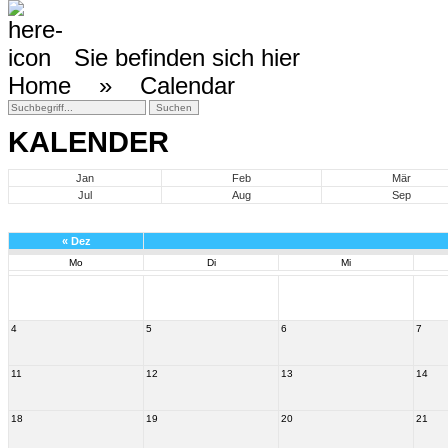
Sie befinden sich hier
Home »
Calendar
KALENDER
Jan
Feb
Mär
Jul
Aug
Sep
«
Dez
Mo
Di
Mi
4
5
6
7
11
12
13
14
18
19
20
21