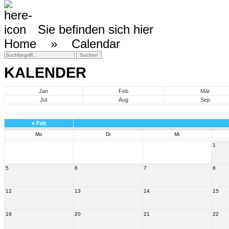
Sie befinden sich hier
Home »
Calendar
KALENDER
Jan
Feb
Mär
Jul
Aug
Sep
«
Feb
Mo
Di
Mi
1
5
6
7
8
12
13
14
15
19
20
21
22