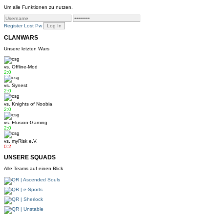
Um alle Funktionen zu nutzen.
Register
Lost Pw
CLANWARS
Unsere letzten Wars
vs.
Offline-Mod
2:0
vs.
Synest
2:0
vs.
Knights of Noobia
2:0
vs.
Elusion-Gaming
2:0
vs.
myRisk e.V.
0:2
UNSERE SQUADS
Alle Teams auf einen Blick