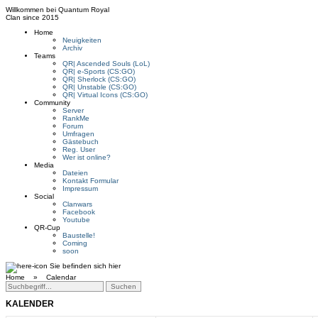
Willkommen bei
Quantum Royal
Clan since
2015
Home
Neuigkeiten
Archiv
Teams
QR| Ascended Souls (LoL)
QR| e-Sports (CS:GO)
QR| Sherlock (CS:GO)
QR| Unstable (CS:GO)
QR| Virtual Icons (CS:GO)
Community
Server
RankMe
Forum
Umfragen
Gästebuch
Reg. User
Wer ist online?
Media
Dateien
Kontakt Formular
Impressum
Social
Clanwars
Facebook
Youtube
QR-Cup
Baustelle!
Coming
soon
Sie befinden sich hier
Home »
Calendar
KALENDER