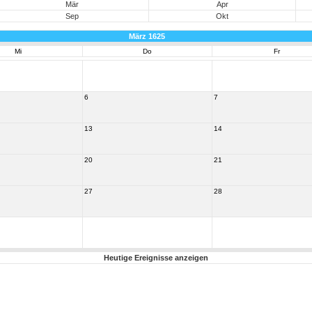
Mär
Apr
Sep
Okt
März 1625
Mi
Do
Fr
6
7
13
14
20
21
27
28
Heutige Ereignisse anzeigen