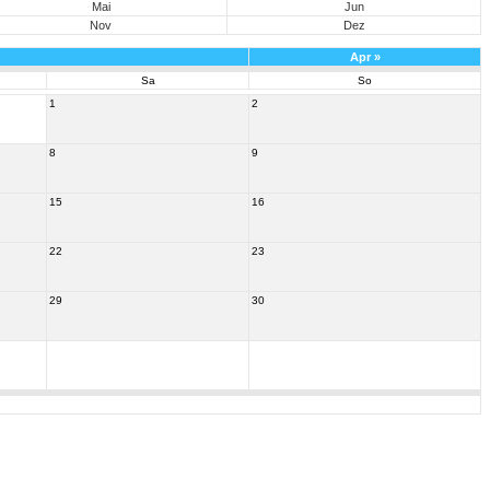
Mai
Jun
Nov
Dez
Apr
»
Sa
So
1
2
8
9
15
16
22
23
29
30