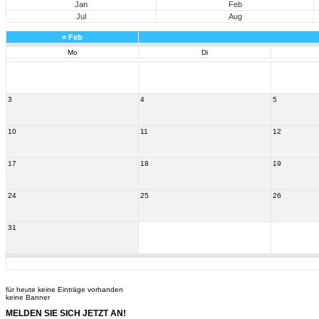
Jan
Feb
Jul
Aug
«
Feb
Mo
Di
3
4
5
10
11
12
17
18
19
24
25
26
31
für heute keine Einträge vorhanden
keine Banner
MELDEN SIE SICH JETZT AN!